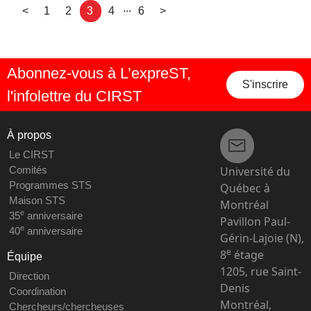
...
<
1
2
3
4
6
>
Abonnez-vous à L’expreST,
S'inscrire
l'infolettre du CIRST
À propos
Le CIRST
Université du
Comités
Programmes STS
Québec à
Maison STS
Montréal
e
35
anniversaire
Pavillon Paul-
e
40
anniversaire
Gérin-Lajoie (N),
e
8
étage
Équipe
1205, rue Saint-
Direction
Denis
Coordination
Montréal,
Chercheurs/chercheuses