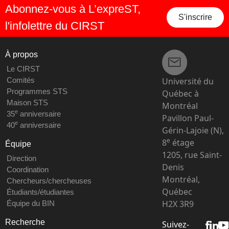
Abonnez-vous à L’expreST,
S'inscrire
l'infolettre du CIRST
À propos
Le CIRST
Université du
Comités
Programmes STS
Québec à
Maison STS
Montréal
e
35
anniversaire
Pavillon Paul-
e
40
anniversaire
Gérin-Lajoie (N),
e
8
étage
Équipe
1205, rue Saint-
Direction
Denis
Coordination
Montréal,
Chercheurs/chercheuses
Québec
Étudiants/étudiantes
H2X 3R9
Équipe du BIN
Recherche
Suivez-