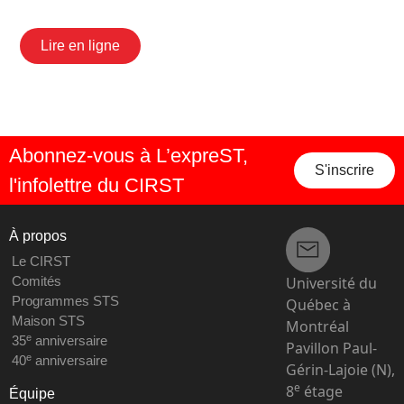
Lire en ligne
Abonnez-vous à L’expreST,
S'inscrire
l'infolettre du CIRST
À propos
Le CIRST
Université du
Comités
Programmes STS
Québec à
Maison STS
Montréal
e
35
anniversaire
Pavillon Paul-
e
40
anniversaire
Gérin-Lajoie (N),
e
8
étage
Équipe