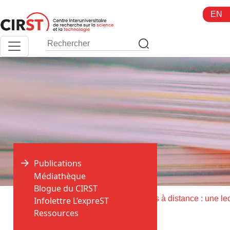
Aller
EN
au
contenu
Publications
Médiathèque
Blogue du CIRST
>
>
Accueil
Publications
Infolettre L’expreST
Ressources