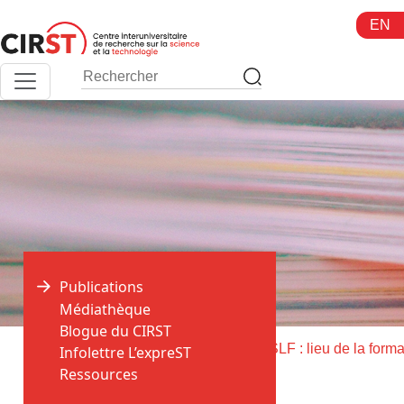
Aller
EN
au
contenu
Publications
Médiathèque
Blogue du CIRST
>
>
Accueil
Publications
Infolettre L’expreST
Ressources