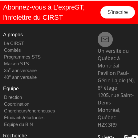
Abonnez-vous à L’expreST,
S'inscrire
l'infolettre du CIRST
À propos
Le CIRST
Université du
Comités
Programmes STS
Québec à
Maison STS
Montréal
e
35
anniversaire
Pavillon Paul-
e
40
anniversaire
Gérin-Lajoie (N),
e
8
étage
Équipe
1205, rue Saint-
Direction
Denis
Coordination
Montréal,
Chercheurs/chercheuses
Québec
Étudiants/étudiantes
H2X 3R9
Équipe du BIN
Recherche
Suivez-