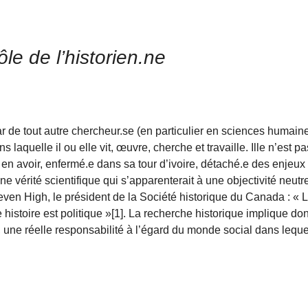
le de l’historien.ne
star de tout autre chercheur.se (en particulier en sciences humaine
s laquelle il ou elle vit, œuvre, cherche et travaille. Ille n’est p
is en avoir, enfermé.e dans sa tour d’ivoire, détaché.e des enjeux
 vérité scientifique qui s’apparenterait à une objectivité neutr
en High, le président de la Société historique du Canada : « Le
ute histoire est politique »[1]. La recherche historique implique d
 une réelle responsabilité à l’égard du monde social dans leque