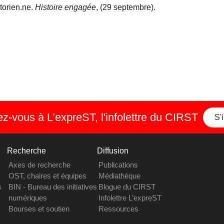
storien.ne.
Histoire engagée
, (29 septembre).
-vous à L’expreST, l'infolettre du CIRST
S'
Recherche
Diffusion
Axes de recherche
Publications
OST, chaires et équipes
Médiathèque
s
BIN - Bureau des initiatives
Blogue du CIRST
numériques
Infolettre L’expreST
Bourses et soutien
Ressources