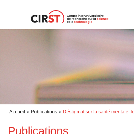
Aller
au
contenu
>
>
Accueil
Publications
Publications