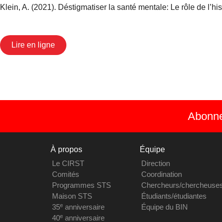
Klein, A. (2021). Déstigmatiser la santé mentale: Le rôle de l’hi
Lire en ligne
Abonnez
À propos
Équipe
Le CIRST
Direction
Comités
Coordination
Programmes STS
Chercheurs/chercheuse
Maison STS
Étudiants/étudiantes
e
35
anniversaire
Équipe du BIN
e
40
anniversaire