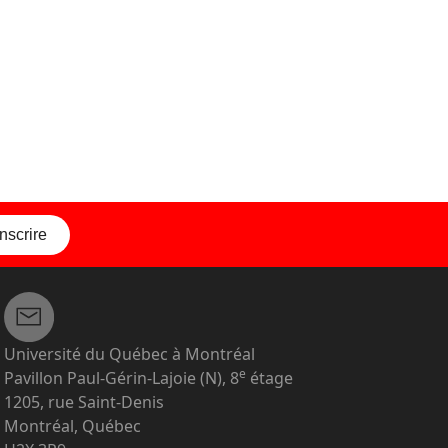
inscrire
Université du Québec à Montréal
e
Pavillon Paul-Gérin-Lajoie (N), 8
étage
1205, rue Saint-Denis
Montréal, Québec