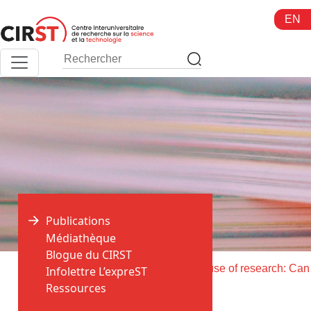
Aller
EN
au
contenu
Publications
Médiathèque
Blogue du CIRST
>
>
Accueil
Publications
Use and mi
Infolettre L’expreST
Ressources