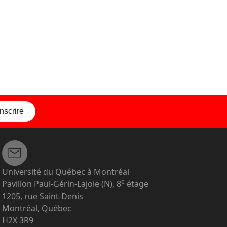
inscrire
Université du Québec à Montréal
e
Pavillon Paul-Gérin-Lajoie (N), 8
étage
1205, rue Saint-Denis
Montréal, Québec
H2X 3R9