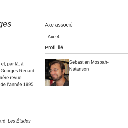
ges
Axe associé
Axe 4
Profil lié
Sebastien Mosbah-
t, par là, à
Natanson
 de Georges Renard
mière revue
n de l’année 1895
ard.
Les Études