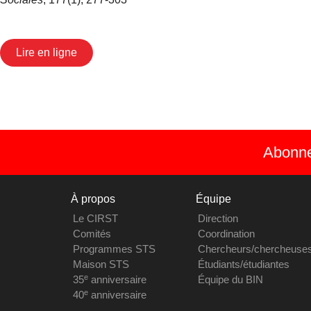
Lire en ligne
Abonnez
À propos
Équipe
Le CIRST
Direction
Comités
Coordination
Programmes STS
Chercheurs/chercheuse
Maison STS
Étudiants/étudiantes
e
35
anniversaire
Équipe du BIN
e
40
anniversaire