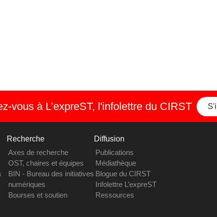
-vous à L’expreST, l'infolettre du CIRST
S'
Recherche
Diffusion
Axes de recherche
Publications
OST, chaires et équipes
Médiathèque
s
BIN - Bureau des initiatives
Blogue du CIRST
numériques
Infolettre L’expreST
Bourses et soutien
Ressources