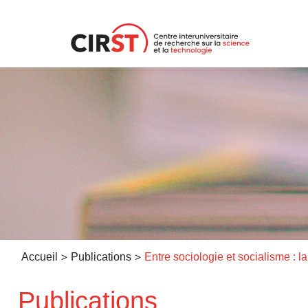
Aller
au
contenu
>
>
Accueil
Publications
Publications