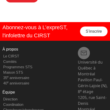
Abonnez-vous à L’expreST,
S'inscrire
l'infolettre du CIRST
À propos
Le CIRST
Université du
Comités
Programmes STS
Québec à
Maison STS
Montréal
e
35
anniversaire
Pavillon Paul-
e
40
anniversaire
Gérin-Lajoie (N),
e
8
étage
Équipe
1205, rue Saint-
Direction
Denis
Coordination
Montréal,
Chercheurs/chercheuses