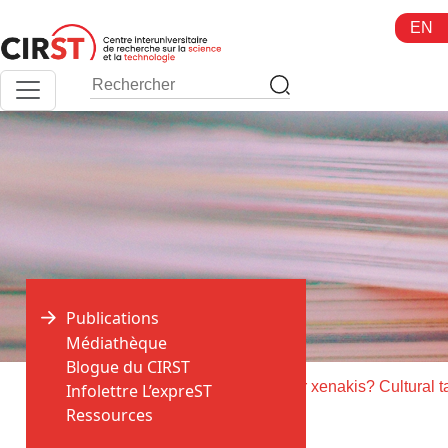
Aller
EN
au
contenu
Publications
Médiathèque
Blogue du CIRST
>
>
Accueil
Publications
Infolettre L’expreST
Ressources