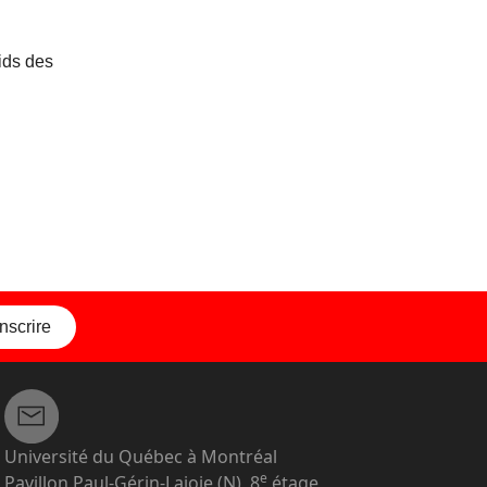
oids des
inscrire
Université du Québec à Montréal
e
Pavillon Paul-Gérin-Lajoie (N), 8
étage