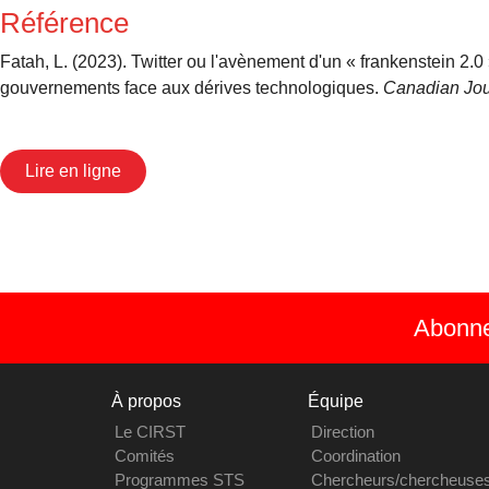
Référence
Fatah, L. (2023). Twitter ou l'avènement d'un « frankenstein 2.0
gouvernements face aux dérives technologiques.
Canadian Jour
Lire en ligne
Abonnez
À propos
Équipe
Le CIRST
Direction
Comités
Coordination
Programmes STS
Chercheurs/chercheuse