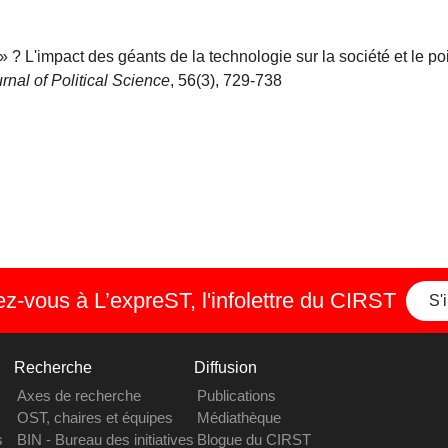
 » ? L'impact des géants de la technologie sur la société et le p
nal of Political Science
, 56(3), 729-738
-vous à L’expreST, l'infolettre du CIRST
S'
Recherche
Diffusion
Axes de recherche
Publications
OST, chaires et équipes
Médiathèque
s
BIN - Bureau des initiatives
Blogue du CIRST