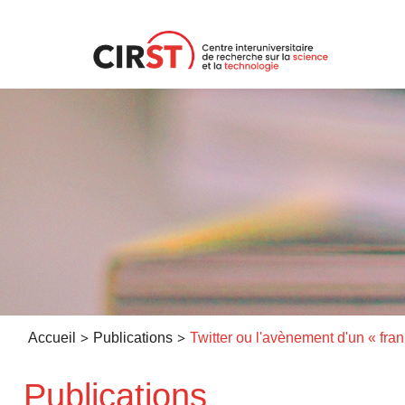
Aller
au
contenu
>
>
Accueil
Publications
Twitter ou
Publications