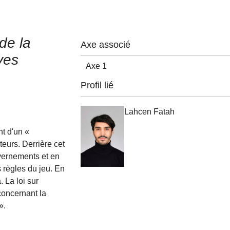
de la
Axe associé
ves
Axe 1
Profil lié
Lahcen Fatah
nt d'un «
eurs. Derrière cet
uvernements et en
s règles du jeu. En
 La loi sur
 concernant la
».