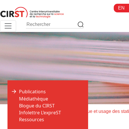
Aller
EN
au
contenu
Publications
Médiathèque
Blogue du CIRST
>
>
Accueil
Publications
Infolettre L’expreST
Ressources