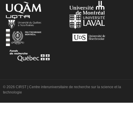
© 2026 CIRST | Centre interuniversitaire de recherche sur la science et la
technologie