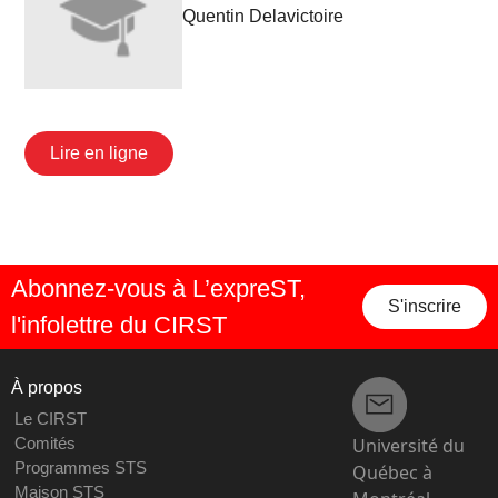
Quentin Delavictoire
Lire en ligne
Abonnez-vous à L’expreST,
S'inscrire
l'infolettre du CIRST
À propos
Le CIRST
Université du
Comités
Programmes STS
Québec à
Maison STS