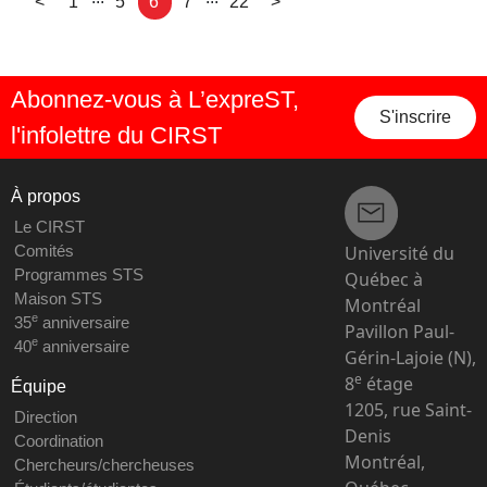
<
1
5
6
7
22
>
Abonnez-vous à L’expreST,
S'inscrire
l'infolettre du CIRST
À propos
Le CIRST
Université du
Comités
Programmes STS
Québec à
Maison STS
Montréal
e
35
anniversaire
Pavillon Paul-
e
40
anniversaire
Gérin-Lajoie (N),
e
8
étage
Équipe
1205, rue Saint-
Direction
Denis
Coordination
Montréal,
Chercheurs/chercheuses