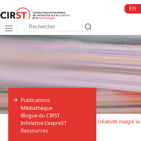
Aller
EN
au
contenu
Publications
Médiathèque
Blogue du CIRST
>
>
Accueil
Publications
Infolettre L’expreST
Ressources