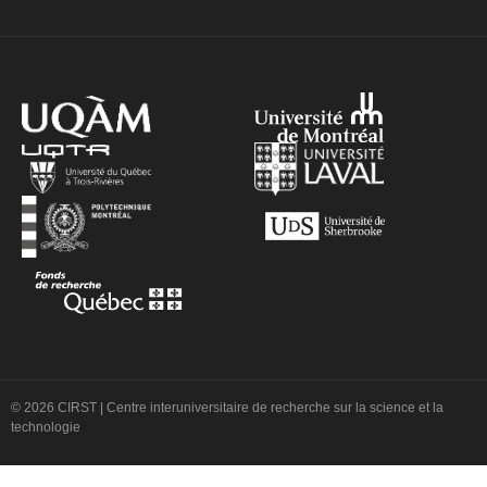
© 2026 CIRST | Centre interuniversitaire de recherche sur la science et la
technologie