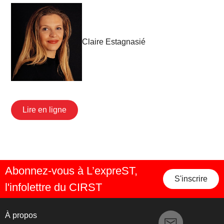
Claire Estagnasié
Lire en ligne
Abonnez-vous à L’expreST,
S'inscrire
l'infolettre du CIRST
À propos