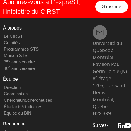
Abonnez-vous à L’expreST,
S'inscrire
l'infolettre du CIRST
À propos
Le CIRST
Université du
Comités
Programmes STS
Québec à
Maison STS
Montréal
e
35
anniversaire
Pavillon Paul-
e
40
anniversaire
Gérin-Lajoie (N),
e
8
étage
Équipe
1205, rue Saint-
Direction
Denis
Coordination
Montréal,
Chercheurs/chercheuses
Québec
Étudiants/étudiantes
H2X 3R9
Équipe du BIN
Recherche
Suivez-