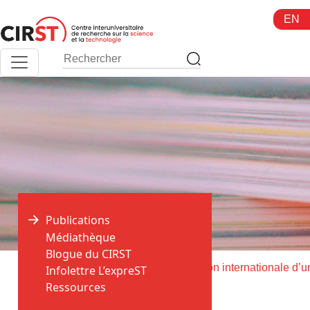
Aller
EN
au
contenu
Publications
Médiathèque
Blogue du CIRST
>
>
Accueil
Publications
Infolettre L’expreST
Ressources