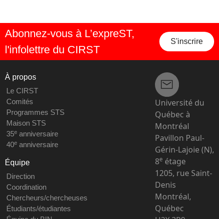
Abonnez-vous à L’expreST,
S'inscrire
l'infolettre du CIRST
À propos
Le CIRST
Université du
Comités
Programmes STS
Québec à
Maison STS
Montréal
e
35
anniversaire
Pavillon Paul-
e
40
anniversaire
Gérin-Lajoie (N),
e
8
étage
Équipe
1205, rue Saint-
Direction
Denis
Coordination
Montréal,
Chercheurs/chercheuses
Québec
Étudiants/étudiantes