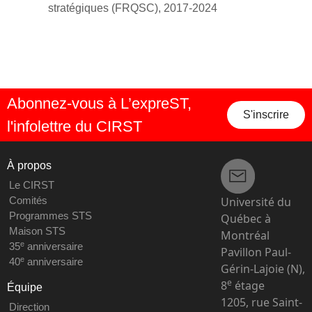
stratégiques (FRQSC), 2017-2024
Abonnez-vous à L’expreST,
S'inscrire
l'infolettre du CIRST
À propos
Le CIRST
Université du
Comités
Programmes STS
Québec à
Maison STS
Montréal
e
35
anniversaire
Pavillon Paul-
e
40
anniversaire
Gérin-Lajoie (N),
e
8
étage
Équipe
1205, rue Saint-
Direction