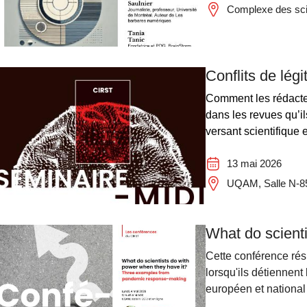
Complexe des scie
Conflits de lég
Comment les rédacteur
dans les revues qu’i
versant scientifique
13 mai 2026
UQAM, Salle N-851
What do scient
Cette conférence résu
lorsqu'ils détiennen
européen et national