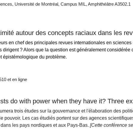
nces, Université de Montréal, Campus MIL, Amphithéâtre A3502.1
itimité autour des concepts raciaux dans les rev
s en chef des principales revues internationales en sciences de
ls dirigent ? Alors que la question est généralement considérée
 et épistémologique du problème.
0 et en ligne
ists do with power when they have it? Three 
mera trois études sur la gouvernance et l'élaboration des politi
t le pouvoir. Les cas étudiés portent sur des agences scientifi
 dans les pays nordiques et aux Pays-Bas.
[Cette conférence se