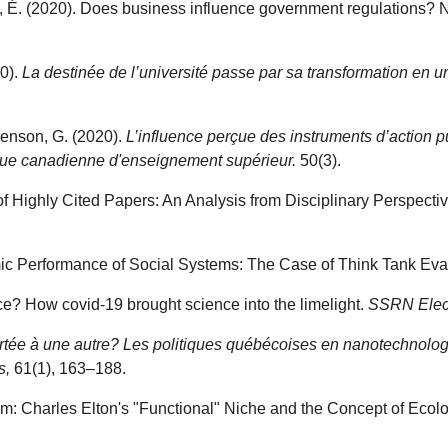
it, É. (2020). Does business influence government regulations
20).
La destinée de l’université passe par sa transformation en u
enson, G. (2020).
L’influence perçue des instruments d’action p
vue canadienne d'enseignement supérieur.
50(3).
s of Highly Cited Papers: An Analysis from Disciplinary Perspecti
temic Performance of Social Systems: The Case of Think Tank Eva
ence? How covid-19 brought science into the limelight.
SSRN Elect
rtée à une autre? Les politiques québécoises en nanotechnolog
s,
61(1), 163–188.
sm: Charles Elton's "Functional" Niche and the Concept of Ecol