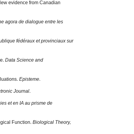
? New evidence from Canadian
ne agora de dialogue entre les
ublique fédéraux et provinciaux sur
ve.
Data Science and
luations.
Episteme
.
ronic Journal
.
ies et en IA au prisme de
ogical Function.
Biological Theory,