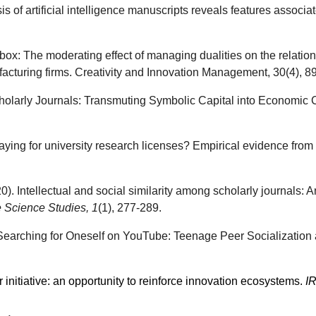
sis of artificial intelligence manuscripts reveals features assoc
ck box: The moderating effect of managing dualities on the relati
facturing firms. Creativity and Innovation Management, 30(4), 8
cholarly Journals: Transmuting Symbolic Capital into Economic 
ing for university research licenses? Empirical evidence from u
020). Intellectual and social similarity among scholarly journals:
e Science Studies, 1
(1), 277-289.
). Searching for Oneself on YouTube: Teenage Peer Socialization
r initiative: an opportunity to reinforce innovation ecosystems.
I