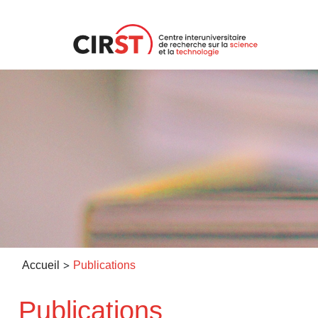
Aller
au
contenu
>
Accueil
Publications
Publications