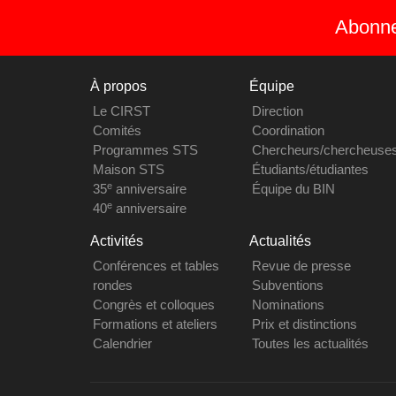
Abonnez
À propos
Équipe
Le CIRST
Direction
Comités
Coordination
Programmes STS
Chercheurs/chercheuse
Maison STS
Étudiants/étudiantes
e
35
anniversaire
Équipe du BIN
e
40
anniversaire
Activités
Actualités
Conférences et tables
Revue de presse
rondes
Subventions
Congrès et colloques
Nominations
Formations et ateliers
Prix et distinctions
Calendrier
Toutes les actualités