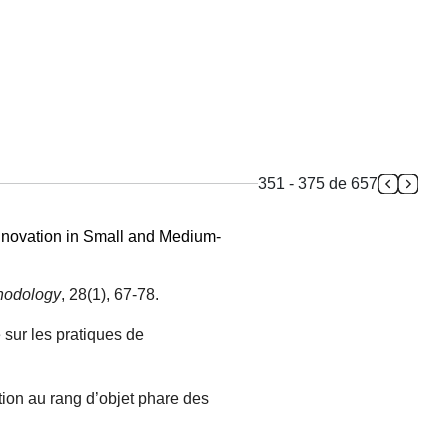
351 - 375 de 657
Innovation in Small and Medium-
hodology
, 28(1), 67-78.
 sur les pratiques de
ation au rang d’objet phare des