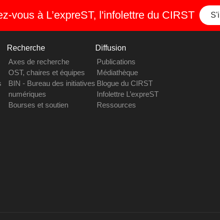
-vous à L’expreST, l'infolettre du CIRST
S'
Recherche
Diffusion
Axes de recherche
Publications
OST, chaires et équipes
Médiathèque
s
BIN - Bureau des initiatives
Blogue du CIRST
numériques
Infolettre L’expreST
Bourses et soutien
Ressources