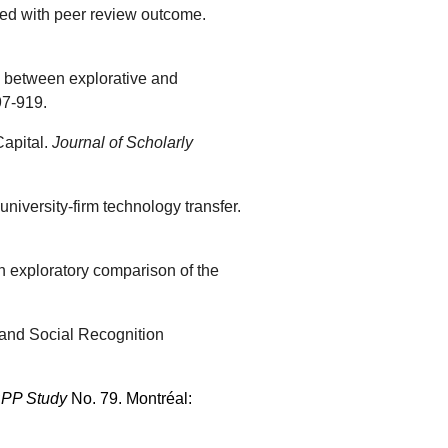
iated with peer review outcome.
on between explorative and
97-919.
Capital.
Journal of Scholarly
niversity-firm technology transfer.
 An exploratory comparison of the
 and Social Recognition
RPP Study
No. 79. Montréal: