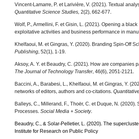
Vincent-Lamarre, P. et Larivière, V. (2021). Textual analy
Quantitative Science Studies,
2(2), 662-677.
Wolf, P., Armellini, F. et Gisin, L. (2021). Opening a bla
exploitative activities and business performance in manu
Khelfaoui, M. et Gingras, Y. (2020). Branding Spin-Off S
Publishing
, 52(1), 1-19.
Aksoy, A. Y. et Beaudry, C. (2021). How are companies pay
The Journal of Technology Transfer
, 46(6), 2051-2121.
Baccini, A., Barabesi, L., Khelfaoui, M. et Gingras, Y. (2
networks of editors, authors and co-citations.
Quantitativ
Balleys, C., Millerand, F., Thoër, C. et Duque, N. (2020
Processes.
Social Media + Society
.
Beaudry, C., & Solar-Pelletier, L. (2020). The supercluste
Institute for Research on Public Policy