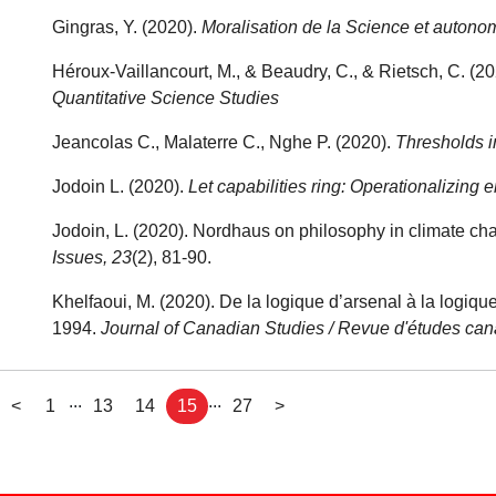
Gingras, Y. (2020).
Moralisation de la Science et autonom
Héroux-Vaillancourt, M., & Beaudry, C., & Rietsch, C. (2
Quantitative Science Studies
Jeancolas C., Malaterre C., Nghe P. (2020).
Thresholds in
Jodoin L. (2020).
Let capabilities ring: Operationalizing 
Jodoin, L. (2020). Nordhaus on philosophy in climate c
Issues, 23
(2), 81-90.
Khelfaoui, M. (2020). De la logique d’arsenal à la logiq
1994.
Journal of Canadian Studies / Revue d'études ca
...
...
<
1
13
14
15
27
>