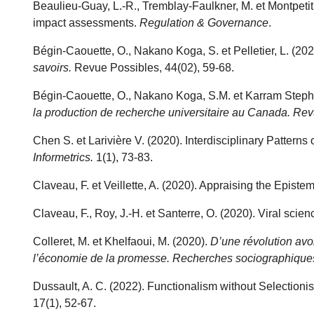
Beaulieu-Guay, L.-R., Tremblay-Faulkner, M. et Montpet
impact assessments.
Regulation & Governance
.
Bégin-Caouette, O., Nakano Koga, S. et Pelletier, L. (20
savoirs.
Revue Possibles, 44(02), 59-68.
Bégin-Caouette, O., Nakano Koga, S.M. et Karram Steph
la production de recherche universitaire au Canada. Re
Chen S. et Larivière V. (2020). Interdisciplinary Pattern
Informetrics.
1(1), 73-83.
Claveau, F. et Veillette, A. (2020). Appraising the Epis
Claveau, F., Roy, J.-H. et Santerre, O. (2020). Viral sci
Colleret, M. et Khelfaoui, M. (2020).
D’une révolution avo
l’économie de la promesse. Recherches sociographique
Dussault, A. C. (2022). Functionalism without Selectioni
17(1), 52-67.